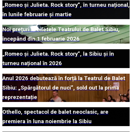
„Romeo și Julieta. Rock story”, în turneu național,
în lunile februarie și martie
Noi prețuri la biletele Teatrului de Balet Sibiu,
începând din 1 februarie 2026
„Romeo și Julieta. Rock story”, la Sibiu și în
turneu național în 2026
Anul 2026 debutează în forță la Teatrul de Balet
Sibiu: „Spărgătorul de nuci”, sold out la prima
reprezentație
Othello, spectacol de balet neoclasic, are
premiera în luna noiembrie la Sibiu