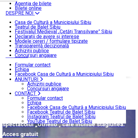
ȘTIRI
Agenția de bilete
Bilete online
DESPRE NOI
Casa de Cultură a Municipiului Sibiu
Teatrul de Balet Sibiu
INFORMAȚII DE INTERES PUBLIC
Festivalul Medieval „Cetăți Transilvane” Sibiu
Funcționare
Declarații de avere și interese
Modele cereri / formulare tipizate
ANUNȚURI
Transparență decizională
Achiziții publice
Concursuri angajare
CONTACT
Formular contact
Echipa
Facebook Casa de Cultură a Municipiului Sibiu
Facebook Teatrul de Balet Sibiu
ANUNȚURI
Acasă
ȘTIRI
Instagram Teatrul de Balet Sibiu
Achiziții publice
YouTube Teatrul de Balet Sibiu
Concursuri angajare
CONTACT
ȘTIRI
Formular contact
Echipa
Facebook Casa de Cultură a Municipiului Sibiu
Facebook Teatrul de Balet Sibiu
Baletul sibian invită publicul în Piața Mare la
Instagram Teatrul de Balet Sibiu
YouTube Teatrul de Balet Sibiu
spectacolul „Othello”, care închide stagiunea.
Acces gratuit