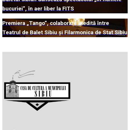
bucuriei”, în aer liber la FITS
Premiera „Tango”, colaborare inedită între
Teatrul de Balet Sibiu și Filarmonica de Stat Sibiu
Mai multe