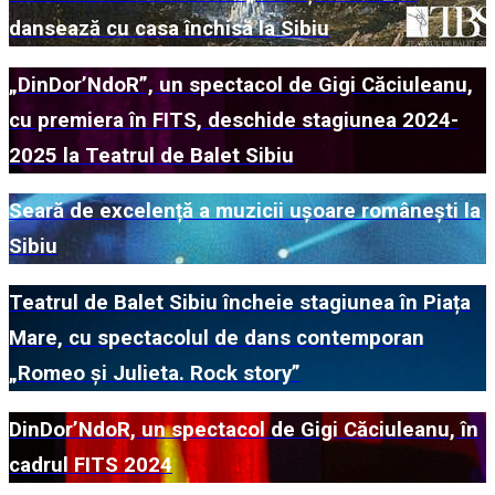
dansează cu casa închisă la Sibiu
„DinDor’NdoR”, un spectacol de Gigi Căciuleanu,
cu premiera în FITS, deschide stagiunea 2024-
2025 la Teatrul de Balet Sibiu
Seară de excelență a muzicii ușoare românești la
Sibiu
Teatrul de Balet Sibiu încheie stagiunea în Piața
Mare, cu spectacolul de dans contemporan
„Romeo și Julieta. Rock story”
DinDor’NdoR, un spectacol de Gigi Căciuleanu, în
cadrul FITS 2024