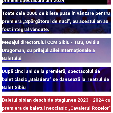
primele spectacole din 2024
Toate cele 2000 de bilete puse în vânzare pentru
premiera „Spărgătorul de nuci”, au acestui an au
fost integral vândute.
Mesajul directorului CCM Sibiu - TBS, Ovidiu
Dragoman, cu prilejul Zilei Internaționale a
Baletului
După cinci ani de la premieră, spectacolul de
balet clasic „Baiadera” se dansează la Teatrul de
Balet Sibiu
Baletul sibian deschide stagiunea 2023 - 2024 cu
premiera de baletul neoclasic „Cavalerul Rozelor”