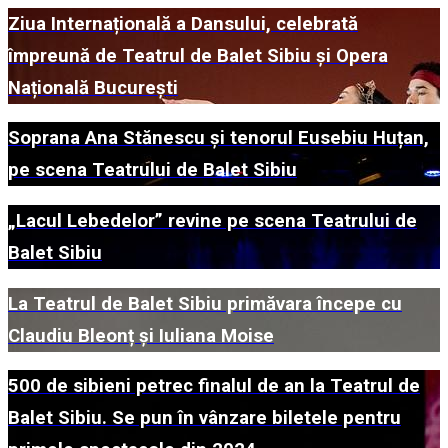
Ziua Internațională a Dansului, celebrată
împreună de Teatrul de Balet Sibiu și Opera
Națională București
Soprana Ana Stănescu și tenorul Eusebiu Huțan,
pe scena Teatrului de Balet Sibiu
„Lacul Lebedelor” revine pe scena Teatrului de
Balet Sibiu
La Teatrul de Balet Sibiu primăvara începe cu
Claudiu Bleonț și Iuliana Moise
500 de sibieni petrec finalul de an la Teatrul de
Balet Sibiu. Se pun în vânzare biletele pentru