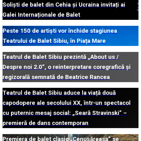
Soliști de balet din Cehia și Ucraina invitați ai
Galei Internaționale de Balet
Peste 150 de artiști vor închide stagiunea
Teatrului de Balet Sibiu, în Piața Mare
Teatrul de Balet Sibiu prezintă „About us /
Despre noi 2.0”, o reinterpretare coregrafică și
regizorală semnată de Beatrice Rancea
Teatrul de Balet Sibiu aduce la viață două
capodopere ale secolului XX, într-un spectacol
cu puternic mesaj social: „Seară Stravinski” –
premieră de dans contemporan
Premiera de balet clasic „Cenușăreasa” se