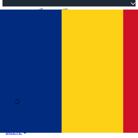
Open main menu
Loading
Autentificare
HOME
PROGRAM EVENIMENTE
BILETE
Română