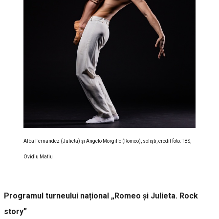
Alba Fernandez (Julieta) și Angelo Morgillo (Romeo), soliști, credit foto: TBS,
Ovidiu Matiu
Programul turneului național „Romeo și Julieta. Rock
story”