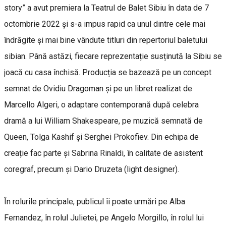
story” a avut premiera la Teatrul de Balet Sibiu în data de 7
octombrie 2022 și s-a impus rapid ca unul dintre cele mai
îndrăgite și mai bine vândute titluri din repertoriul baletului
sibian. Până astăzi, fiecare reprezentație susținută la Sibiu se
joacă cu casa închisă. Producția se bazează pe un concept
semnat de Ovidiu Dragoman și pe un libret realizat de
Marcello Algeri, o adaptare contemporană după celebra
dramă a lui William Shakespeare, pe muzică semnată de
Queen, Tolga Kashif și Serghei Prokofiev. Din echipa de
creație fac parte și Sabrina Rinaldi, în calitate de asistent
coregraf, precum și Dario Druzeta (light designer).
În rolurile principale, publicul îi poate urmări pe Alba
Fernandez, în rolul Julietei, pe Angelo Morgillo, în rolul lui