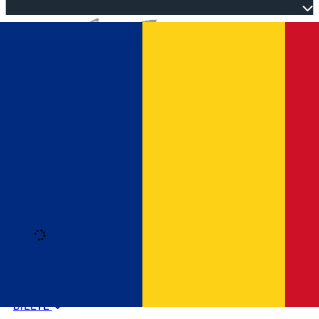
Open main menu
Loading
Autentificare
HOME
PROGRAM EVENIMENTE
BILETE
Română