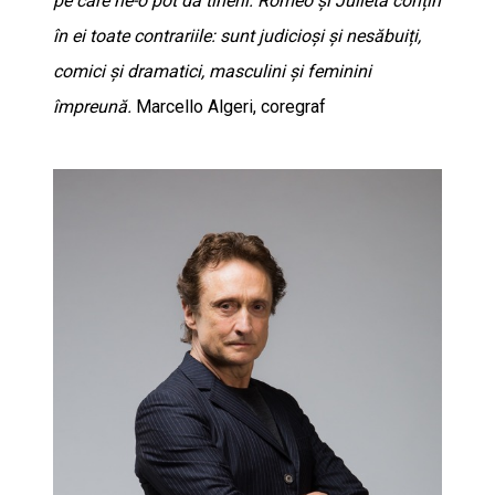
pe care ne-o pot da tinerii. Romeo și Julieta conțin
în ei toate contrariile: sunt judicioși și nesăbuiți,
comici și dramatici, masculini și feminini
împreună.
Marcello Algeri, coregraf