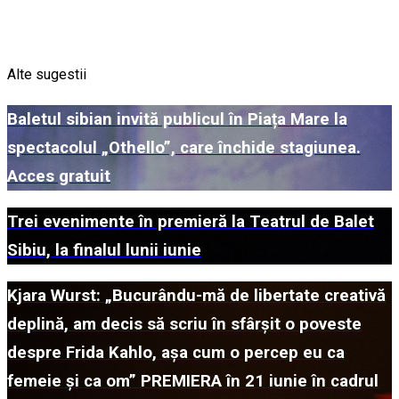
Alte sugestii
Baletul sibian invită publicul în Piața Mare la
spectacolul „Othello”, care închide stagiunea.
Acces gratuit
Trei evenimente în premieră la Teatrul de Balet
Sibiu, la finalul lunii iunie
Kjara Wurst: „Bucurându-mă de libertate creativă
deplină, am decis să scriu în sfârșit o poveste
despre Frida Kahlo, așa cum o percep eu ca
femeie și ca om” PREMIERA în 21 iunie în cadrul