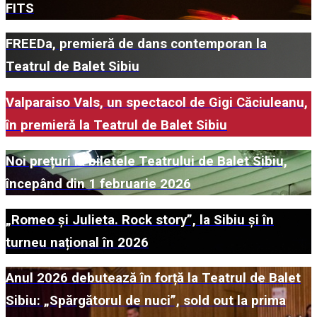
FITS
FREEDa, premieră de dans contemporan la
Teatrul de Balet Sibiu
Valparaiso Vals, un spectacol de Gigi Căciuleanu,
în premieră la Teatrul de Balet Sibiu
Noi prețuri la biletele Teatrului de Balet Sibiu,
începând din 1 februarie 2026
„Romeo și Julieta. Rock story”, la Sibiu și în
turneu național în 2026
Anul 2026 debutează în forță la Teatrul de Balet
Sibiu: „Spărgătorul de nuci”, sold out la prima