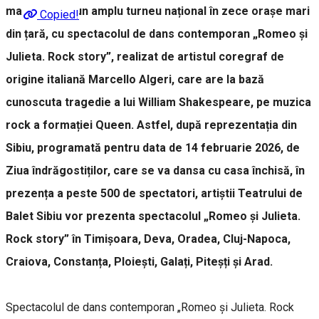
martie 2026, un amplu turneu național în zece orașe mari
Copied!
din țară, cu spectacolul de dans contemporan „Romeo și
Julieta. Rock story”, realizat de artistul coregraf de
origine italiană Marcello Algeri, care are la bază
cunoscuta tragedie a lui William Shakespeare, pe muzica
rock a formației Queen. Astfel, după reprezentația din
Sibiu, programată pentru data de 14 februarie 2026, de
Ziua îndrăgostiților, care se va dansa cu casa închisă, în
prezența a peste 500 de spectatori, artiștii Teatrului de
Balet Sibiu vor prezenta spectacolul „Romeo și Julieta.
Rock story” în Timișoara, Deva, Oradea, Cluj-Napoca,
Craiova, Constanța, Ploiești, Galați, Piteșți și Arad.
Spectacolul de dans contemporan „Romeo și Julieta. Rock