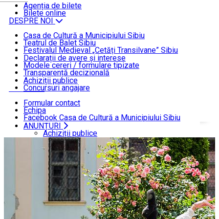
ȘTIRI
Agenția de bilete
Bilete online
DESPRE NOI
Casa de Cultură a Municipiului Sibiu
Teatrul de Balet Sibiu
INFORMAȚII DE INTERES PUBLIC
Festivalul Medieval „Cetăți Transilvane” Sibiu
Funcționare
Declarații de avere și interese
Modele cereri / formulare tipizate
ANUNȚURI
Transparență decizională
Achiziții publice
Concursuri angajare
CONTACT
Formular contact
Echipa
Facebook Casa de Cultură a Municipiului Sibiu
Facebook Teatrul de Balet Sibiu
ANUNȚURI
Acasă
Despre noi
Teatrul de Balet Sibiu
Instagram Teatrul de Balet Sibiu
Achiziții publice
YouTube Teatrul de Balet Sibiu
Concursuri angajare
CONTACT
Formular contact
Echipa
Facebook Casa de Cultură a Municipiului Sibiu
Facebook Teatrul de Balet Sibiu
Instagram Teatrul de Balet Sibiu
YouTube Teatrul de Balet Sibiu