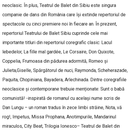
neoclasic. În plus, Teatrul de Balet din Sibiu este singura
companie de dans din România care își extinde repertoriul de
spectacole cu cinci premiere noi în fiecare an. În prezent,
repertoriul Teatrului de Balet Sibiu cuprinde cele mai
importante titluri din repertoriul coregrafic clasic: Lacul
lebedelor, La fille mal gardée, Le Corsaire, Don Quixote,
Coppelia, Frumoasa din pădurea adormită, Romeo și
Julieta,Giselle, Spărgătorul de nuci, Raymonda, Scheherazade,
Paquita, Chopiniana, Bayadera, Arlechinada. Dintre coregrafiile
neoclasice și contemporane trebuie menționate: Sunt o babă
comunistă! -inspirată de romanul cu același nume scris de
Dan Lungu – un roman tradus în zece limbi străine, Nota, vă
rog!, Impetus, Missa Prophana, Anotimpurile, Mandarinul
miraculos, City Beat, Trilogia Ionesco– Teatrul de Balet din