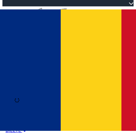
Open main menu
Loading
Autentificare
HOME
PROGRAM EVENIMENTE
BILETE
Română