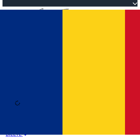
Open main menu
Loading
Autentificare
HOME
PROGRAM EVENIMENTE
BILETE
Română