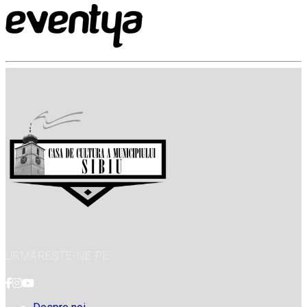
URMĂREȘTE-NE PE