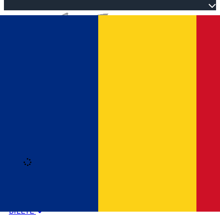
Open main menu
Loading
Autentificare
HOME
PROGRAM EVENIMENTE
BILETE
Română