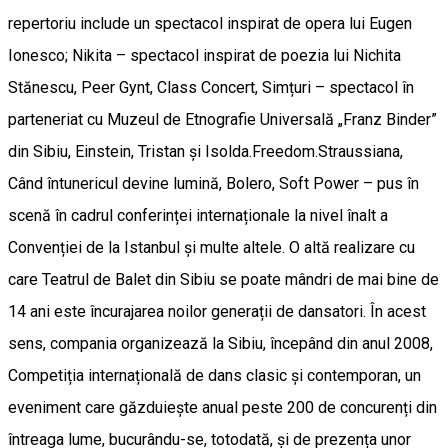
repertoriu include un spectacol inspirat de opera lui Eugen
Ionesco; Nikita – spectacol inspirat de poezia lui Nichita
Stănescu, Peer Gynt, Class Concert, Simțuri – spectacol în
parteneriat cu Muzeul de Etnografie Universală „Franz Binder”
din Sibiu, Einstein, Tristan și Isolda.Freedom.Straussiana,
Când întunericul devine lumină, Bolero, Soft Power – pus în
scenă în cadrul conferinței internaționale la nivel înalt a
Convenției de la Istanbul și multe altele. O altă realizare cu
care Teatrul de Balet din Sibiu se poate mândri de mai bine de
14 ani este încurajarea noilor generații de dansatori. În acest
sens, compania organizează la Sibiu, începând din anul 2008,
Competiția internațională de dans clasic și contemporan, un
eveniment care găzduiește anual peste 200 de concurenți din
întreaga lume, bucurându-se, totodată, și de prezența unor