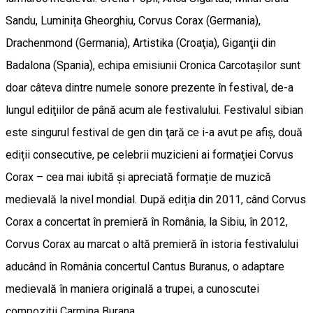
Sandu, Luminița Gheorghiu, Corvus Corax (Germania),
Drachenmond (Germania), Artistika (Croaţia), Giganţii din
Badalona (Spania), echipa emisiunii Cronica Carcotaşilor sunt
doar câteva dintre numele sonore prezente în festival, de-a
lungul ediţiilor de până acum ale festivalului. Festivalul sibian
este singurul festival de gen din ţară ce i-a avut pe afiş, două
ediții consecutive, pe celebrii muzicieni ai formaţiei Corvus
Corax – cea mai iubită și apreciată formație de muzică
medievală la nivel mondial. După ediția din 2011, când Corvus
Corax a concertat în premieră în România, la Sibiu, în 2012,
Corvus Corax au marcat o altă premieră în istoria festivalului
aducând în România concertul Cantus Buranus, o adaptare
medievală în maniera originală a trupei, a cunoscutei
compoziții Carmina Burana.