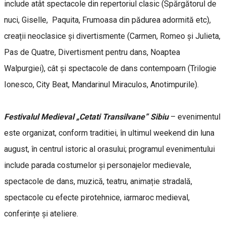
include atât spectacole din repertoriul clasic (Spărgătorul de
nuci, Giselle, Paquita, Frumoasa din pădurea adormită etc),
creații neoclasice și divertismente (Carmen, Romeo și Julieta,
Pas de Quatre, Divertisment pentru dans, Noaptea
Walpurgiei), cât și spectacole de dans contempoarn (Trilogie
Ionesco, City Beat, Mandarinul Miraculos, Anotimpurile).
Festivalul Medieval „Cetati Transilvane” Sibiu
– evenimentul
este organizat, conform traditiei, în ultimul weekend din luna
august, în centrul istoric al orasului; programul evenimentului
include parada costumelor și personajelor medievale,
spectacole de dans, muzică, teatru, animație stradală,
spectacole cu efecte pirotehnice, iarmaroc medieval,
conferințe și ateliere.