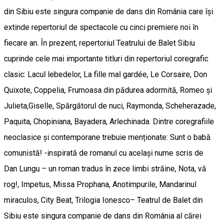
din Sibiu este singura companie de dans din România care își
extinde repertoriul de spectacole cu cinci premiere noi în
fiecare an. În prezent, repertoriul Teatrului de Balet Sibiu
cuprinde cele mai importante titluri din repertoriul coregrafic
clasic: Lacul lebedelor, La fille mal gardée, Le Corsaire, Don
Quixote, Coppelia, Frumoasa din pădurea adormită, Romeo și
Julieta,Giselle, Spărgătorul de nuci, Raymonda, Scheherazade,
Paquita, Chopiniana, Bayadera, Arlechinada. Dintre coregrafiile
neoclasice și contemporane trebuie menționate: Sunt o babă
comunistă! -inspirată de romanul cu același nume scris de
Dan Lungu – un roman tradus în zece limbi străine, Nota, vă
rog!, Impetus, Missa Prophana, Anotimpurile, Mandarinul
miraculos, City Beat, Trilogia Ionesco– Teatrul de Balet din
Sibiu este singura companie de dans din România al cărei