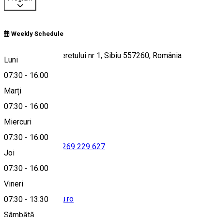
Weekly Schedule
Strada Parcul Tineretului nr 1, Sibiu 557260, România
Luni
07:30
-
16:00
Marți
Hartă
07:30
-
16:00
Miercuri
07:30
-
16:00
0369 405 254
•
0269 229 627
Joi
07:30
-
16:00
Vineri
casacultura@sibiu.ro
07:30
-
13:30
Sâmbătă