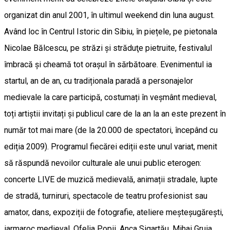
organizat din anul 2001, în ultimul weekend din luna august.
Având loc în Centrul Istoric din Sibiu, în piețele, pe pietonala
Nicolae Bălcescu, pe străzi și străduţe pietruite, festivalul
îmbracă și cheamă tot orașul în sărbătoare. Evenimentul ia
startul, an de an, cu tradiționala paradă a personajelor
medievale la care participă, costumați în veșmânt medieval,
toți artiștii invitați și publicul care de la an la an este prezent în
număr tot mai mare (de la 20.000 de spectatori, începând cu
ediția 2009). Programul fiecărei ediții este unul variat, menit
să răspundă nevoilor culturale ale unui public eterogen:
concerte LIVE de muzică medievală, animații stradale, lupte
de stradă, turniruri, spectacole de teatru profesionist sau
amator, dans, expoziții de fotografie, ateliere meşteșugărești,
iarmaroc medieval. Ofelia Popii, Anca Sigartău, Mihai Gruia