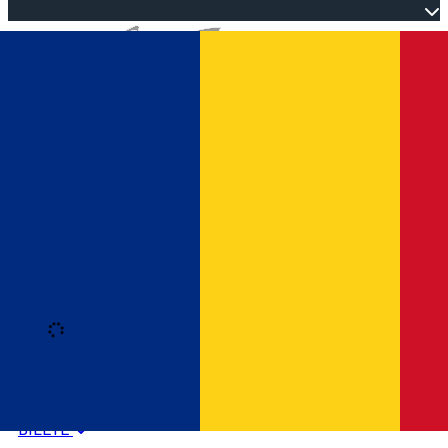
Open main menu
Loading
Autentificare
HOME
PROGRAM EVENIMENTE
BILETE
Română