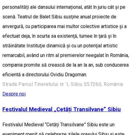
personalități ale dansului internațional, atât în juriu cât și pe
scenă. Teatrul de Balet Sibiu susţine anual proiecte de
anvergură, cu participarea mai multor colective artistice şi a
efectuat deja, în scurta sa existenţă, turnee în ţară şi în
străinătate Instituţie dinamică şi cu un potenţial artistic
remarcabil, având un ritm al premierelor neegalat în România,
compania promite să crească de la an la an, sub conducerea
eficientă a directorului Ovidiu Dragoman.
Strada Parcul Tineretului nr 1, Sibiu 557260, România
Despre noi
Festivalul Medieval „Cetăți Transilvane” Sibiu
Festivalul Medieval “Cetăți Transilvane” Sibiu este un
eveniment menit să celebreze zilele orașului Sibiu şi este