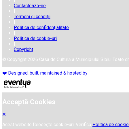
|
Contactează-ne
|
Termeni și condiții
|
Politica de confidențialitate
|
Politica de cookie-uri
|
Copyright
© Copyright 2026 Casa de Cultură a Municipiului Sibiu. Toate dr
❤️ Designed, built, maintained & hosted by
Acceptă Cookies
Acest website folosește cookie-uri. Verifică
Politica de cookie