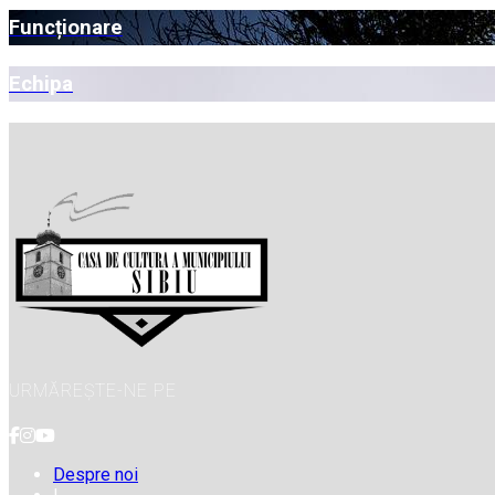
Funcționare
Echipa
URMĂREȘTE-NE PE
Despre noi