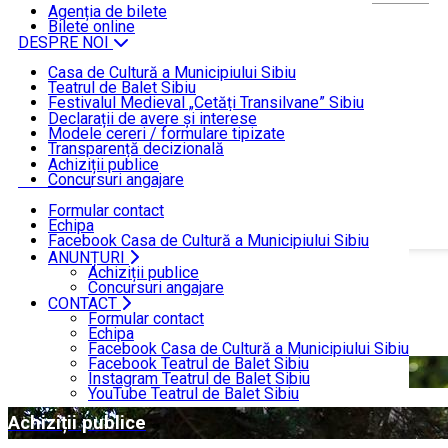
ȘTIRI
Agenția de bilete
Bilete online
DESPRE NOI
Casa de Cultură a Municipiului Sibiu
Teatrul de Balet Sibiu
INFORMAȚII DE INTERES PUBLIC
Festivalul Medieval „Cetăți Transilvane” Sibiu
Funcționare
Declarații de avere și interese
Modele cereri / formulare tipizate
ANUNȚURI
Transparență decizională
Achiziții publice
Concursuri angajare
CONTACT
Formular contact
Echipa
Facebook Casa de Cultură a Municipiului Sibiu
Facebook Teatrul de Balet Sibiu
ANUNȚURI
Acasă
DESPRE NOI
Instagram Teatrul de Balet Sibiu
Achiziții publice
YouTube Teatrul de Balet Sibiu
Concursuri angajare
CONTACT
DESPRE NOI
Formular contact
Echipa
Facebook Casa de Cultură a Municipiului Sibiu
Facebook Teatrul de Balet Sibiu
Concursuri angajare
Instagram Teatrul de Balet Sibiu
YouTube Teatrul de Balet Sibiu
Achiziții publice