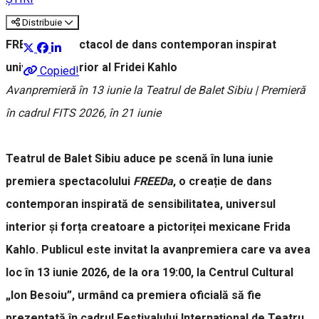
Distribuie
FREEDa – spectacol de dans contemporan inspirat
universul interior al Fridei Kahlo
Copied!
Avanpremieră în 13 iunie la Teatrul de Balet Sibiu | Premieră
în cadrul FITS 2026, în 21 iunie
Teatrul de Balet Sibiu aduce pe scenă în luna iunie
premiera spectacolului
FREEDa
, o creație de dans
contemporan inspirată de sensibilitatea, universul
interior și forța creatoare a pictoriței mexicane Frida
Kahlo. Publicul este invitat la avanpremiera care va avea
loc în 13 iunie 2026, de la ora 19:00, la Centrul Cultural
„Ion Besoiu”, urmând ca premiera oficială să fie
prezentată în cadrul Festivalului Internațional de Teatru