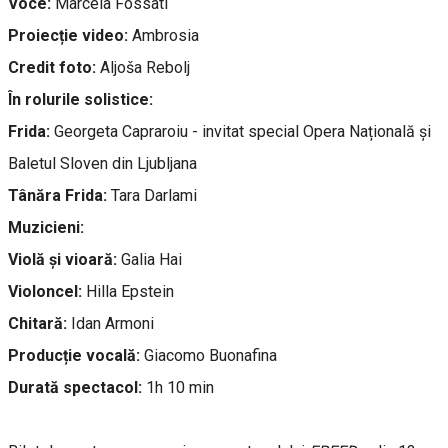
Voce:
Marcela Fossati
Proiecție video:
Ambrosia
Credit foto:
Aljoša Rebolj
În rolurile solistice:
Frida:
Georgeta Capraroiu - invitat special Opera Națională și
Baletul Sloven din Ljubljana
Tânăra Frida:
Tara Darlami
Muzicieni:
Violă și vioară:
Galia Hai
Violoncel:
Hilla Epstein
Chitară:
Idan Armoni
Producție vocală:
Giacomo Buonafina
Durată spectacol:
1h 10 min