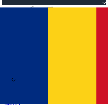
Open main menu
Loading
Autentificare
HOME
PROGRAM EVENIMENTE
BILETE
Română