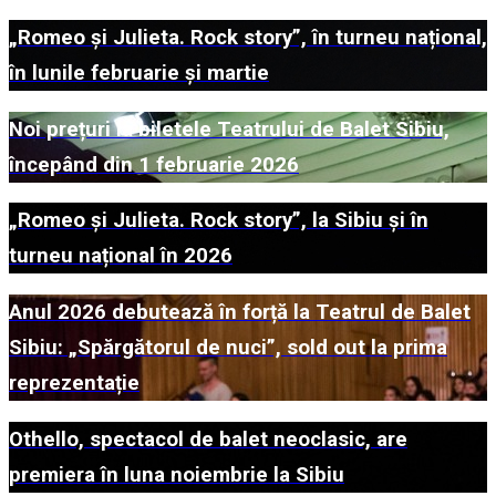
„Romeo și Julieta. Rock story”, în turneu național,
în lunile februarie și martie
Noi prețuri la biletele Teatrului de Balet Sibiu,
începând din 1 februarie 2026
„Romeo și Julieta. Rock story”, la Sibiu și în
turneu național în 2026
Anul 2026 debutează în forță la Teatrul de Balet
Sibiu: „Spărgătorul de nuci”, sold out la prima
reprezentație
Othello, spectacol de balet neoclasic, are
premiera în luna noiembrie la Sibiu