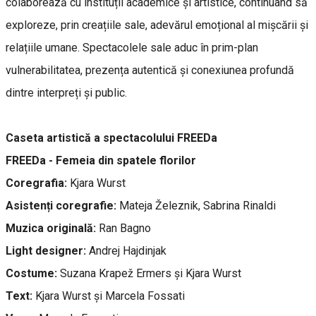
colaborează cu instituții academice și artistice, continuând să
exploreze, prin creațiile sale, adevărul emoțional al mișcării și
relațiile umane. Spectacolele sale aduc în prim-plan
vulnerabilitatea, prezența autentică și conexiunea profundă
dintre interpreți și public.
Caseta artistică a spectacolului FREEDa
FREEDa - Femeia din spatele florilor
Coregrafia:
Kjara Wurst
Asistenți coregrafie:
Mateja Železnik, Sabrina Rinaldi
Muzica originală:
Ran Bagno
Light designer:
Andrej Hajdinjak
Costume:
Suzana Krapež Ermers și Kjara Wurst
Text:
Kjara Wurst și Marcela Fossati