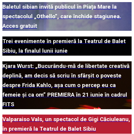
Baletul sibian invită publicul în Piața Mare la
spectacolul „Othello”, care închide stagiunea.
Acces gratuit
Trei evenimente în premieră la Teatrul de Balet
Sibiu, la finalul lunii iunie
Kjara Wurst: „Bucurându-mă de libertate creativă
deplină, am decis să scriu în sfârșit o poveste
despre Frida Kahlo, așa cum o percep eu ca
femeie și ca om” PREMIERA în 21 iunie în cadrul
FITS
Valparaiso Vals, un spectacol de Gigi Căciuleanu,
în premieră la Teatrul de Balet Sibiu