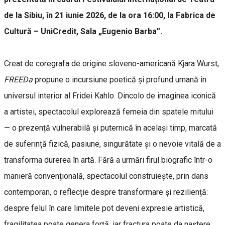
de la Sibiu, în 21 iunie 2026, de la ora 16:00, la Fabrica de
Cultură – UniCredit, Sala „Eugenio Barba”.
Creat de coregrafa de origine sloveno-americană Kjara Wurst,
FREEDa
propune o incursiune poetică și profund umană în
universul interior al Fridei Kahlo. Dincolo de imaginea iconică
a artistei, spectacolul explorează femeia din spatele mitului
— o prezență vulnerabilă și puternică în același timp, marcată
de suferință fizică, pasiune, singurătate și o nevoie vitală de a
transforma durerea în artă. Fără a urmări firul biografic într-o
manieră convențională, spectacolul construiește, prin dans
contemporan, o reflecție despre transformare și reziliență:
despre felul în care limitele pot deveni expresie artistică,
fragilitatea poate genera forță, iar fractura poate da naștere