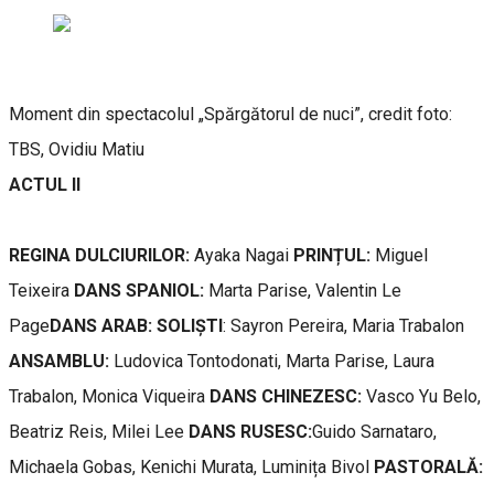
Moment din spectacolul „Spărgătorul de nuci”, credit foto:
TBS, Ovidiu Matiu
ACTUL II
REGINA DULCIURILOR:
Ayaka Nagai
PRINȚUL:
Miguel
Teixeira
DANS SPANIOL:
Marta Parise, Valentin Le
Page
DANS ARAB: SOLIȘTI
: Sayron Pereira, Maria Trabalon
ANSAMBLU:
Ludovica Tontodonati, Marta Parise, Laura
Trabalon, Monica Viqueira
DANS CHINEZESC:
Vasco Yu Belo,
Beatriz Reis, Milei Lee
DANS RUSESC:
Guido Sarnataro,
Michaela Gobas, Kenichi Murata, Luminița Bivol
PASTORALĂ: