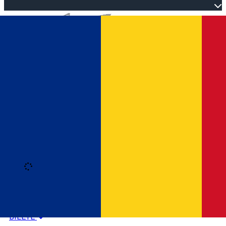
Open main menu
Loading
Autentificare
HOME
PROGRAM EVENIMENTE
BILETE
Română