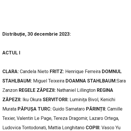
Distribuție, 30 decembrie 2023:
ACTUL I
CLARA:
Candela Nieto
FRITZ:
Henrique Ferreira
DOMNUL
STAHLBAUM:
Miguel Teixeira
DOAMNA STAHLBAUM:
Sara
Zanzon
REGELE ZĂPEZII:
Nathaniel Lillington
REGINA
ZĂPEZII:
Iku Okura
SERVITORII:
Luminița Bivol, Kenichi
Murata
PĂPUȘA TURC:
Guido Sarnataro
PĂRINȚII:
Camille
Texier, Valentin Le Page, Tereza Dragomir, Lazaro Ortega,
Ludovica Tontodonati, Mattia Longhitano
COPIII:
Vasco Yu