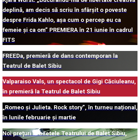
Kjara Wurst: „Bucurându-mă de libertate creativă
deplină, am decis să scriu în sfârșit o poveste
despre Frida Kahlo, așa cum o percep eu ca
femeie și ca om” PREMIERA în 21 iunie în cadrul
FITS
FREEDa, premieră de dans contemporan la
Teatrul de Balet Sibiu
Valparaiso Vals, un spectacol de Gigi Căciuleanu,
în premieră la Teatrul de Balet Sibiu
„Romeo și Julieta. Rock story”, în turneu național,
în lunile februarie și martie
Noi prețuri la biletele Teatrului de Balet Sibiu,