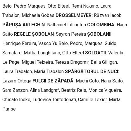
Belo, Pedro Marques, Otto Elteel, Remi Nakano, Laura
Trabalon, Michaela Gobas
DROSSELMEYER:
Răzvan Iacob
PĂPUȘA ARLECHIN:
Nathaniel Lillington
COLOMBINA:
Hana
Saito
REGELE ȘOBOLAN
: Sayron Pereira
ȘOBOLANII:
Henrique Fereira, Vasco Yu Belo, Pedro, Marques, Guido
Sarnataro, Mattia Longhitano, Otto Elteel
SOLDAȚII:
Valentin
Le Page, Miguel Teixeira, Tereza Dragomir, Bella Gilligan,
Laura Trabalon, Maria Trabalon
SPĂRGĂTORUL DE NUCI:
Lazaro Ortega
FULGII DE ZĂPADĂ:
Machi Goto, Hana Saito,
Sara Zanzon, Alina Landgraf, Beatriz Reis, Monica Viqueira,
Chisato Inoko, Ludovica Tontodonati, Camille Texier, Marta
Parise