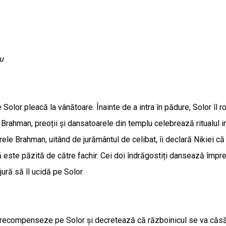
iu
e Solor pleacă la vânătoare. Înainte de a intra în pădure, Solor î
Brahman, preoții și dansatoarele din templu celebrează ritualul in
le Brahman, uitând de jurământul de celibat, îi declară Nikiei că 
retă este păzită de către fachir. Cei doi îndrăgostiți dansează împ
ură să îl ucidă pe Solor.
l recompenseze pe Solor și decretează că războinicul se va căsător