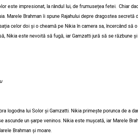
lor este impresionat, la rândul lui, de frumusețea fetei. Chiar dac
ia. Marele Brahman îi spune Rajahului depre dragostea secretă din
ția celor doi și o cheamă pe Nikia în camera sa, încercând să o mi
ă, Nikia este nevoită să fugă, iar Gamzatti jură să se răzbune ș
iu
bra logodna lui Solor și Gamzatti. Nikia primește porunca de a dan
oș se ascunde un șarpe veninos. Nikia este mușcată, iar Marele Bra
Marele Brahman și moare.