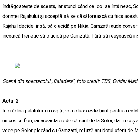
îndrăgostește de acesta, iar atunci când cei doi se întâlnesc, So
dorinței Rajahului și acceptă să se căsătorească cu fiica acestu
Rajahul decide, însă, să o ucidă pe Nikia. Gamzatti aude conversa
încearcă frenetic să o ucidă pe Gamzatti. Fără să reușească îns
Scenă din spectacolul „Baiadera”, foto credit: TBS, Ovidiu Mat
Actul 2
În grădina palatului, un ospăț somptuos este ținut pentru a cele
un coș cu flori, iar aceasta crede că sunt de la Solor, dar în c
vede pe Solor plecând cu Gamzatti, refuză antidotul oferit de 