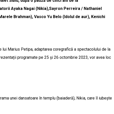
let Sibiu, după o pauză de cinci ani de la
nsatorii Ayaka Nagai (Nikia),Sayron Perreira / Nathaniel
(Marele Brahman), Vasco Yu Belo (Idolul de aur), Kenichi
ne lui Marius Petipa, adaptarea coregrafică a spectacolului de la
rezentații programate pe 25 și 26 octombrie 2023, vor avea loc
rama unei dansatoare în templu (baiaderă), Nikia, care îl iubește