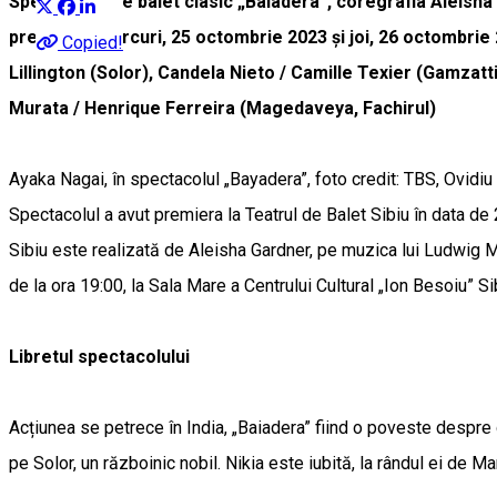
Spectacolul de balet clasic „Baiadera”, coregrafia Aleisha 
premieră,miercuri, 25 octombrie 2023 și joi, 26 octombrie 20
Copied!
Lillington (Solor), Candela Nieto / Camille Texier (Gamzatt
Murata / Henrique Ferreira (Magedaveya, Fachirul)
Ayaka Nagai, în spectacolul „Bayadera”, foto credit: TBS, Ovidiu
Spectacolul a avut premiera la Teatrul de Balet Sibiu în data de
Sibiu este realizată de Aleisha Gardner, pe muzica lui Ludwig 
de la ora 19:00, la Sala Mare a Centrului Cultural „Ion Besoiu” Si
Libretul spectacolului
Acțiunea se petrece în India, „Baiadera” fiind o poveste despre 
pe Solor, un războinic nobil. Nikia este iubită, la rândul ei de 