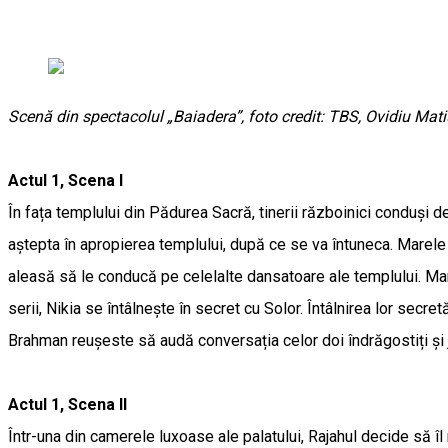
Scenă din spectacolul „Baiadera”, foto credit: TBS, Ovidiu Mat
Actul 1, Scena I
În fața templului din Pădurea Sacră, tinerii războinici conduși d
aștepta în apropierea templului, după ce se va întuneca. Marele 
aleasă să le conducă pe celelalte dansatoare ale templului. Mare
serii, Nikia se întâlnește în secret cu Solor. Întâlnirea lor sec
Brahman reușeste să audă conversația celor doi îndrăgostiți și j
Actul 1, Scena II
Într-una din camerele luxoase ale palatului, Rajahul decide să î