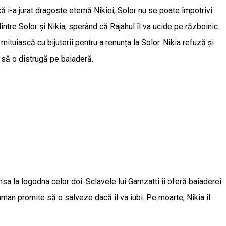
ă i-a jurat dragoste eternă Nikiei, Solor nu se poate împotrivi
tre Solor și Nikia, sperând că Rajahul îl va ucide pe războinic.
tuiască cu bijuterii pentru a renunța la Solor. Nikia refuză și
i să o distrugă pe baiaderă.
sa la logodna celor doi. Sclavele lui Gamzatti îi oferă baiaderei
hman promite să o salveze dacă îl va iubi. Pe moarte, Nikia îl