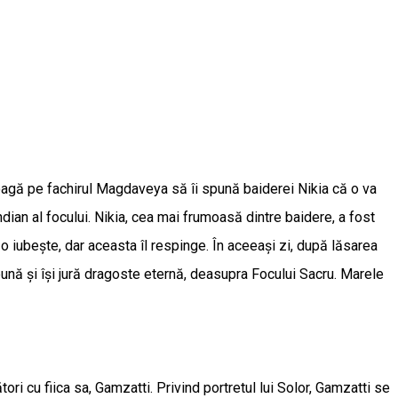
l roagă pe fachirul Magdaveya să îi spună baiderei Nikia că o va
dian al focului. Nikia, cea mai frumoasă dintre baidere, a fost
o iubește, dar aceasta îl respinge. În aceeași zi, după lăsarea
reună și își jură dragoste eternă, deasupra Focului Sacru. Marele
i cu fiica sa, Gamzatti. Privind portretul lui Solor, Gamzatti se