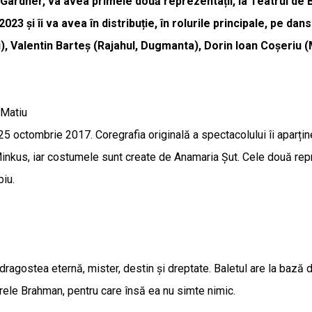
Gardner, va avea primele două reprezentații, la Teatrul de Ba
23 și îi va avea în distribuție, în rolurile principale, pe da
i), Valentin Barteș (Rajahul, Dugmanta), Dorin Ioan Coșeriu 
 Matiu
 25 octombrie 2017. Coregrafia originală a spectacolului îi aparți
Minkus, iar costumele sunt create de Anamaria Șut. Cele două rep
biu.
dragostea eternă, mister, destin și dreptate. Baletul are la bază d
Marele Brahman, pentru care însă ea nu simte nimic.