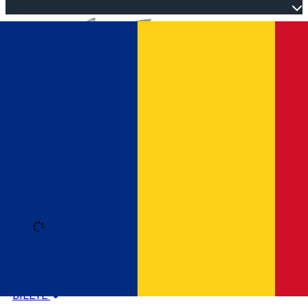
Open main menu
Loading
Autentificare
HOME
PROGRAM EVENIMENTE
BILETE
Română