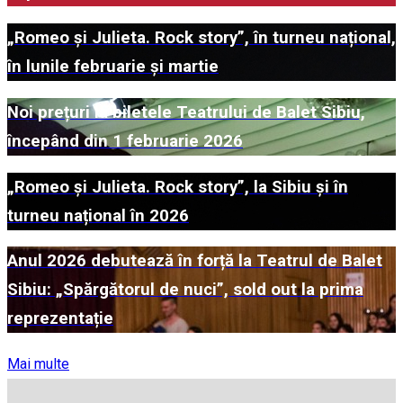
„Romeo și Julieta. Rock story”, în turneu național,
în lunile februarie și martie
Noi prețuri la biletele Teatrului de Balet Sibiu,
începând din 1 februarie 2026
„Romeo și Julieta. Rock story”, la Sibiu și în
turneu național în 2026
Anul 2026 debutează în forță la Teatrul de Balet
Sibiu: „Spărgătorul de nuci”, sold out la prima
reprezentație
Mai multe