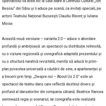
Spectacolul va avea loc la Sala Mare a Centrului Cultural „Ion
Besoiu” din Sibiu și îi aduce pe scenă, ca invitați speciali, pe
actorii Teatrului Național București Claudiu Bleonț și Iuliana
Moise.
Această nouă versiune – varianta 2.0 – aduce o abordare
profundă și ambițioasă: un spectacol cu distribuție reînnoită,
cu o viziune regizorală și coregrafică adaptată prezentului și
cu o structură narativă revizitată, menită să aducă în prim-
plan povestea universală a căutării de sine, a apartenenței și
a trecerii prin timp. „Despre noi – About Us 2.0” este un
spectacol de teatru-dans care reflectă destinul divers și
profund al dansatorilor din compania sibiană. Beatrice Rancea
semnează regia și scenariul, iar coregrafia este realizată