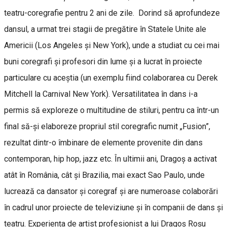
teatru-coregrafie pentru 2 ani de zile. Dorind să aprofundeze
dansul, a urmat trei stagii de pregătire în Statele Unite ale
Americii (Los Angeles și New York), unde a studiat cu cei mai
buni coregrafi și profesori din lume și a lucrat în proiecte
particulare cu aceștia (un exemplu fiind colaborarea cu Derek
Mitchell la Carnival New York). Versatilitatea în dans i-a
permis să exploreze o multitudine de stiluri, pentru ca într-un
final să-și elaboreze propriul stil coregrafic numit „Fusion”,
rezultat dintr-o îmbinare de elemente provenite din dans
contemporan, hip hop, jazz etc. În ultimii ani, Dragoș a activat
atât în România, cât și Brazilia, mai exact Sao Paulo, unde
lucrează ca dansator și coregraf și are numeroase colaborări
în cadrul unor proiecte de televiziune și în companii de dans și
teatru. Experiența de artist profesionist a lui Dragoș Roșu