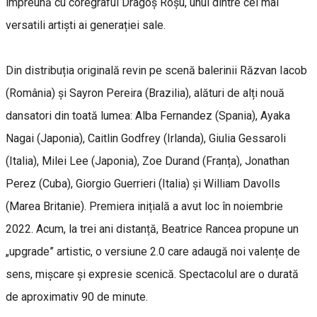
împreună cu coregraful Dragoș Roșu, unul dintre cei mai
versatili artiști ai generației sale.
Din distribuția originală revin pe scenă balerinii Răzvan Iacob
(România) și Sayron Pereira (Brazilia), alături de alți nouă
dansatori din toată lumea: Alba Fernandez (Spania), Ayaka
Nagai (Japonia), Caitlin Godfrey (Irlanda), Giulia Gessaroli
(Italia), Milei Lee (Japonia), Zoe Durand (Franța), Jonathan
Perez (Cuba), Giorgio Guerrieri (Italia) și William Davolls
(Marea Britanie). Premiera inițială a avut loc în noiembrie
2022. Acum, la trei ani distanță, Beatrice Rancea propune un
„upgrade” artistic, o versiune 2.0 care adaugă noi valențe de
sens, mișcare și expresie scenică. Spectacolul are o durată
de aproximativ 90 de minute.