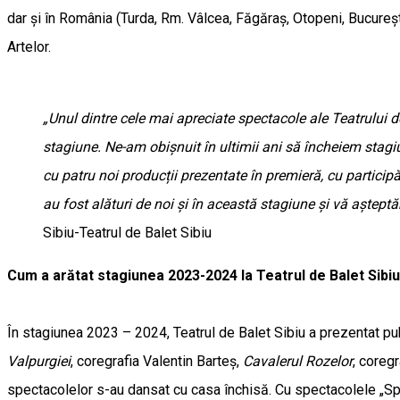
dar și în România (Turda, Rm. Vâlcea, Făgăraș, Otopeni, București)
Artelor.
„Unul dintre cele mai apreciate spectacole ale Teatrului d
stagiune. Ne-am obișnuit în ultimii ani să încheiem stagi
cu patru noi producții prezentate în premieră, cu particip
au fost alături de noi și în această stagiune și vă aștep
Sibiu-Teatrul de Balet Sibiu
Cum a arătat stagiunea 2023-2024 la Teatrul de Balet Sibiu
În stagiunea 2023 – 2024, Teatrul de Balet Sibiu a prezentat pu
Valpurgiei
, coregrafia Valentin Barteș,
Cavalerul Rozelor
, coreg
spectacolelor s-au dansat cu casa închisă. Cu spectacolele „Spă