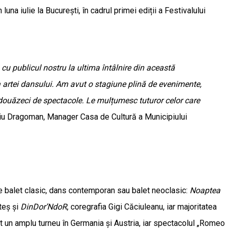
na iulie la București, în cadrul primei ediții a Festivalului
cu publicul nostru la ultima întâlnire din această
a artei dansului. Am avut o stagiune plină de evenimente,
at douăzeci de spectacole. Le mulțumesc tuturor celor care
iu Dragoman, Manager Casa de Cultură a Municipiului
de balet clasic, dans contemporan sau balet neoclasic:
Noaptea
rteș și
DinDor’NdoR
, coregrafia Gigi Căciuleanu, iar majoritatea
t un amplu turneu în Germania și Austria, iar spectacolul „Romeo