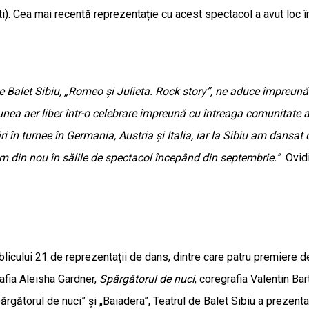
. Cea mai recentă reprezentație cu acest spectacol a avut loc în lu
e Balet Sibiu, „Romeo și Julieta. Rock story”, ne aduce împreună 
unea aer liber într-o celebrare împreună cu întreaga comunitate 
ări în turnee în Germania, Austria și Italia, iar la Sibiu am dans
tăm din nou în sălile de spectacol începând din septembrie.”
Ovid
blicului 21 de reprezentații de dans, dintre care patru premiere 
rafia Aleisha Gardner,
Spărgătorul de nuci
, coregrafia Valentin Ba
rgătorul de nuci” și „Baiadera”, Teatrul de Balet Sibiu a prezenta