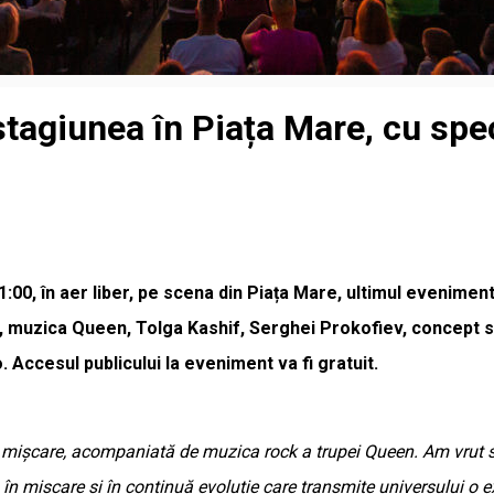
 stagiunea în Piața Mare, cu s
ra 21:00, în aer liber, pe scena din Piața Mare, ultimul even
i, muzica Queen, Tolga Kashif, Serghei Prokofiev, concept 
o. Accesul publicului la eveniment va fi gratuit.
 mișcare, acompaniată de muzica rock a trupei Queen. Am vrut să
 în mișcare și în continuă evoluție care transmite universului o e