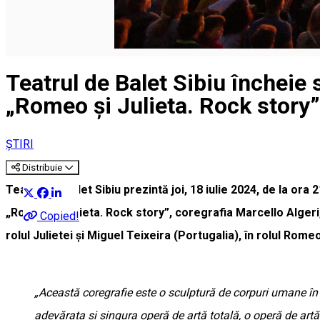
Teatrul de Balet Sibiu încheie
„Romeo și Julieta. Rock story”
ȘTIRI
Distribuie
Teatrul de Balet Sibiu prezintă joi, 18 iulie 2024, de la o
„Romeo și Julieta. Rock story”, coregrafia Marcello Alger
Copied!
rolul Julietei și Miguel Teixeira (Portugalia), în rolul Rome
„Această coregrafie este o sculptură de corpuri umane în
adevărata și singura operă de artă totală, o operă de artă