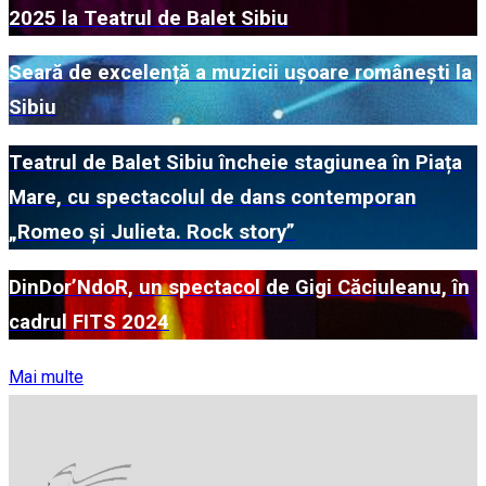
2025 la Teatrul de Balet Sibiu
Seară de excelență a muzicii ușoare românești la
Sibiu
Teatrul de Balet Sibiu încheie stagiunea în Piața
Mare, cu spectacolul de dans contemporan
„Romeo și Julieta. Rock story”
DinDor’NdoR, un spectacol de Gigi Căciuleanu, în
cadrul FITS 2024
Mai multe