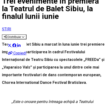
Trei evenimente în premieră
la Teatrul de Balet Sibiu, la
finalul lunii iunie
ȘTIRI
Distribuie
Teatrul de Balet Sibiu a marcat în luna iunie trei premiere
importante - participarea în cadrul Festivalului
Copied!
Internațional de Teatru Sibiu cu spectacolele „FREEDa” și
„Vaparaiso Vals” și participarea la unul dintre cele mai
importante festivaluri de dans contemporan european,
Chorea International Dance Festival Bratislava.
„Este o onoare pentru întreaga echipă a Teatrului