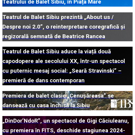
Teatrului de Balet Sibiu, în Piața Mare
Teatrul de Balet Sibiu prezintă „About us /
Despre noi 2.0”, o reinterpretare coregrafică și
regizorală semnată de Beatrice Rancea
Teatrul de Balet Sibiu aduce la viață două
capodopere ale secolului XX, într-un spectacol
cu puternic mesaj social: „Seară Stravinski” –
premieră de dans contemporan
Premiera de balet clasic „Cenușăreasa” se
dansează cu casa închisă la Sibiu
„DinDor’NdoR”, un spectacol de Gigi Căciuleanu,
cu premiera în FITS, deschide stagiunea 2024-