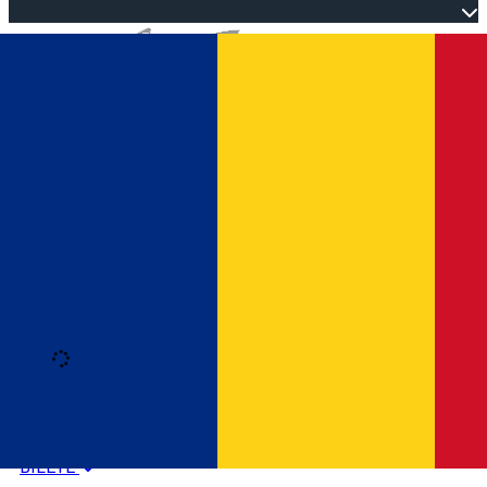
Open main menu
Loading
Autentificare
HOME
PROGRAM EVENIMENTE
BILETE
Română