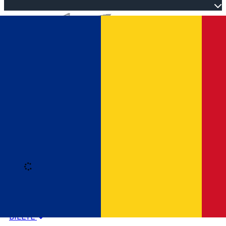
Open main menu
Loading
Autentificare
HOME
PROGRAM EVENIMENTE
BILETE
Română