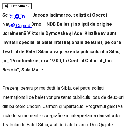
Distribuie
Se Hyun An și Jacopo Iadimarco, soliști ai Operei
Naționale din Brno – NDB Ballet și soliștii de origine
Copied!
ucraineană Viktoria Dymovska și Adel Kinzikeev sunt
invitații speciali ai Galei Internaționale de Balet, pe care
Teatrul de Balet Sibiu o va prezenta publicului din Sibiu,
joi, 16 octombrie, ora 19:00, la Centrul Cultural „Ion
Besoiu”, Sala Mare.
Prezenți pentru prima dată la Sibiu, cei patru soliști
internaționali de balet vor prezenta publicului pas de deux-uri
din baletele Chopin, Carmen și Spartacus. Programul galei va
include și momente coregrafice în interpretarea dansatorilor
Teatrului de Balet Sibiu, atât de balet clasic: Don Quijote,