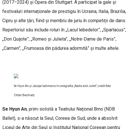
(2017–2024) și Opera din Stuttgart. A participat la gale și
festivaluri internaționale de prestigiu în Ucraina, Italia, Brazilia,
Cipru și alte țări, fiind și membru de juriu în competiții de dans.
Repertoriul său include roluri în „Lacul lebedelor”, „Spartacus”,
„Don Quijote”, „Romeo și Julieta”, „Notre-Dame de Paris”,
„Carmen”, „Frumoasa din pădurea adormită” și multe altele.
Se Hyun An și Jacopo Iadimarco în coregrafia „Radio and Juliet”, credit foto:
Ctibor Bachraty
Se Hyun An
, prim-solistă a Teatrului Național Brno (NDB
Ballet), s-a născut la Seul, Coreea de Sud, unde a absolvit
Liceul de Arte din Seul și Institutul Național Coreean pentru