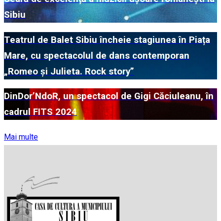
Sibiu
Teatrul de Balet Sibiu încheie stagiunea în Piața
Mare, cu spectacolul de dans contemporan
„Romeo și Julieta. Rock story”
DinDor’NdoR, un spectacol de Gigi Căciuleanu, în
cadrul FITS 2024
Mai multe