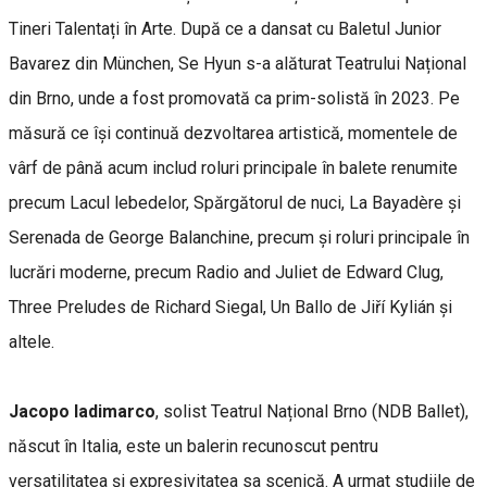
Tineri Talentați în Arte. După ce a dansat cu Baletul Junior
Bavarez din München, Se Hyun s-a alăturat Teatrului Național
din Brno, unde a fost promovată ca prim-solistă în 2023. Pe
măsură ce își continuă dezvoltarea artistică, momentele de
vârf de până acum includ roluri principale în balete renumite
precum Lacul lebedelor, Spărgătorul de nuci, La Bayadère și
Serenada de George Balanchine, precum și roluri principale în
lucrări moderne, precum Radio and Juliet de Edward Clug,
Three Preludes de Richard Siegal, Un Ballo de Jiří Kylián și
altele.
Jacopo Iadimarco
, solist Teatrul Național Brno (NDB Ballet),
născut în Italia, este un balerin recunoscut pentru
versatilitatea și expresivitatea sa scenică. A urmat studiile de