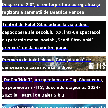
Despre noi 2.0”, o reinterpretare coregrafică și
regizorală semnată de Beatrice Rancea
Teatrul de Balet Sibiu aduce la viață două
capodopere ale secolului XX, într-un spectacol
cu puternic mesaj social: „Seară Stravinski” –
premieră de dans contemporan
Premiera de balet clasic „Cenușăreasa” se
dansează cu casa închisă la Sibiu
„DinDor’NdoR”, un spectacol de Gigi Căciuleanu,
cu premiera în FITS, deschide stagiunea 2024-
2025 la Teatrul de Balet Sibiu
Seară de excelență a muzicii ușoare românești la