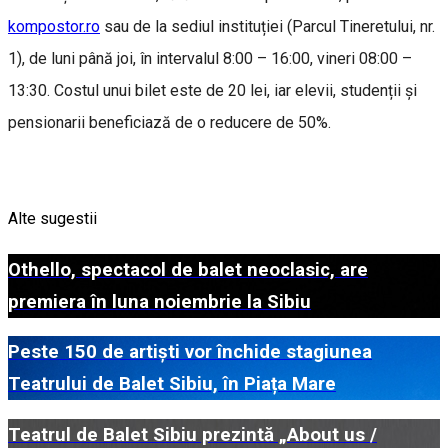
kompostor.ro
sau de la sediul instituției (Parcul Tineretului, nr.
1), de luni până joi, în intervalul 8:00 – 16:00, vineri 08:00 –
13:30. Costul unui bilet este de 20 lei, iar elevii, studenții și
pensionarii beneficiază de o reducere de 50%.
Alte sugestii
Othello, spectacol de balet neoclasic, are
premiera în luna noiembrie la Sibiu
Peste 150 de artiști vor închide stagiunea
Teatrului de Balet Sibiu, în Piața Mare
Teatrul de Balet Sibiu prezintă „About us /