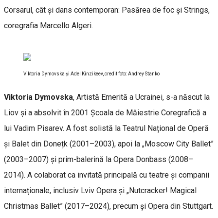
Corsarul, cât și dans contemporan: Pasărea de foc și Strings,
coregrafia Marcello Algeri.
Viktoria Dymovska și Adel Kinzikeev, credit foto: Andrey Stanko
Viktoria Dymovska
, Artistă Emerită a Ucrainei, s-a născut la
Liov și a absolvit în 2001 Școala de Măiestrie Coregrafică a
lui Vadim Pisarev. A fost solistă la Teatrul Național de Operă
și Balet din Donețk (2001–2003), apoi la „Moscow City Ballet”
(2003–2007) și prim-balerină la Opera Donbass (2008–
2014). A colaborat ca invitată principală cu teatre și companii
internaționale, inclusiv Lviv Opera și „Nutcracker! Magical
Christmas Ballet” (2017–2024), precum și Opera din Stuttgart.