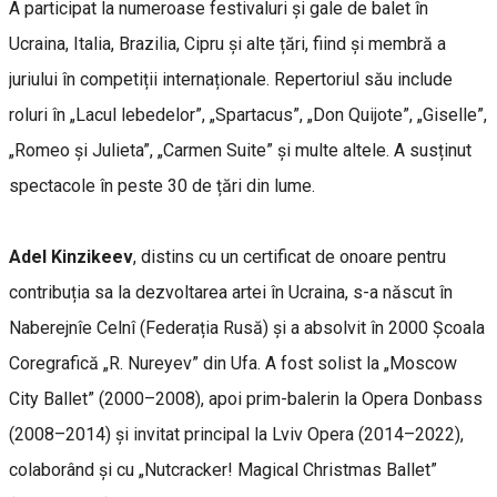
A participat la numeroase festivaluri și gale de balet în
Ucraina, Italia, Brazilia, Cipru și alte țări, fiind și membră a
juriului în competiții internaționale. Repertoriul său include
roluri în „Lacul lebedelor”, „Spartacus”, „Don Quijote”, „Giselle”,
„Romeo și Julieta”, „Carmen Suite” și multe altele. A susținut
spectacole în peste 30 de țări din lume.
Adel Kinzikeev
, distins cu un certificat de onoare pentru
contribuția sa la dezvoltarea artei în Ucraina, s-a născut în
Naberejnîe Celnî (Federația Rusă) și a absolvit în 2000 Școala
Coregrafică „R. Nureyev” din Ufa. A fost solist la „Moscow
City Ballet” (2000–2008), apoi prim-balerin la Opera Donbass
(2008–2014) și invitat principal la Lviv Opera (2014–2022),
colaborând și cu „Nutcracker! Magical Christmas Ballet”