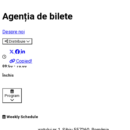
Agenția de bilete
Despre noi
Distribuie
Copied!
09:00 - 16:00
Închis
Program
Weekly Schedule
Strada Parcul Tineretului nr 1, Sibiu 557260, România