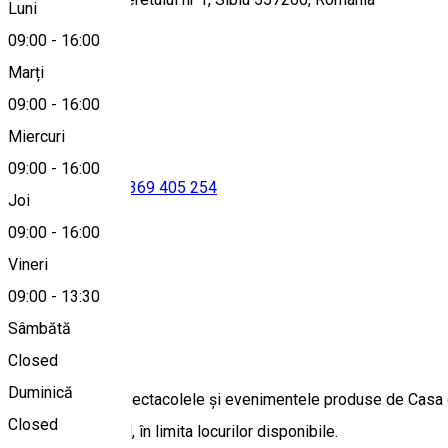
Luni
09:00
-
16:00
Marți
Hartă
09:00
-
16:00
Miercuri
09:00
-
16:00
0269 229 627
•
0369 405 254
Joi
09:00
-
16:00
Vineri
0269 229 627
09:00
-
13:30
Sâmbătă
Despre
Closed
Duminică
Biletele pentru spectacolele și evenimentele produse de Casa de 
Closed
sala de spectacol, în limita locurilor disponibile.